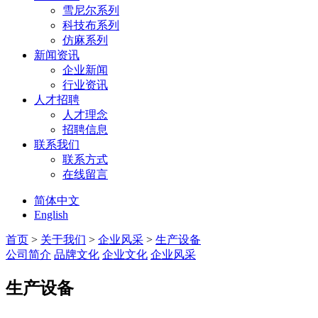
雪尼尔系列
科技布系列
仿麻系列
新闻资讯
企业新闻
行业资讯
人才招聘
人才理念
招聘信息
联系我们
联系方式
在线留言
简体中文
English
首页
>
关于我们
>
企业风采
>
生产设备
公司简介
品牌文化
企业文化
企业风采
生产设备